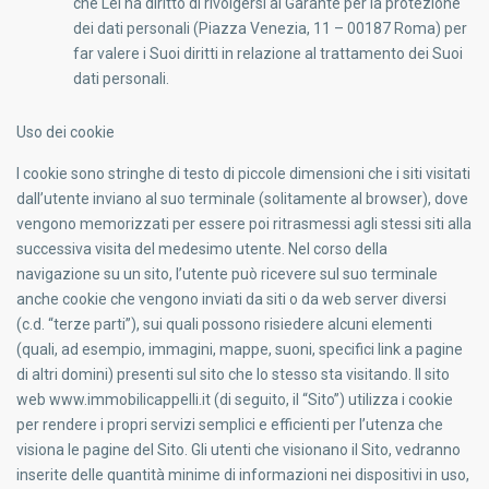
che Lei ha diritto di rivolgersi al Garante per la protezione
dei dati personali (Piazza Venezia, 11 – 00187 Roma) per
far valere i Suoi diritti in relazione al trattamento dei Suoi
dati personali.
Uso dei cookie
I cookie sono stringhe di testo di piccole dimensioni che i siti visitati
dall’utente inviano al suo terminale (solitamente al browser), dove
vengono memorizzati per essere poi ritrasmessi agli stessi siti alla
successiva visita del medesimo utente. Nel corso della
navigazione su un sito, l’utente può ricevere sul suo terminale
anche cookie che vengono inviati da siti o da web server diversi
(c.d. “terze parti”), sui quali possono risiedere alcuni elementi
(quali, ad esempio, immagini, mappe, suoni, specifici link a pagine
di altri domini) presenti sul sito che lo stesso sta visitando. Il sito
web www.immobilicappelli.it (di seguito, il “Sito”) utilizza i cookie
per rendere i propri servizi semplici e efficienti per l’utenza che
visiona le pagine del Sito. Gli utenti che visionano il Sito, vedranno
inserite delle quantità minime di informazioni nei dispositivi in uso,