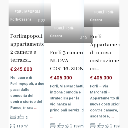
FORLIMPOPOLI
FORLÌ
Forlì-
Forlì-Cesena
Cesena
22
14
FORLÌ
Forlì-
Forlimpopoli
Forlì –
Cesena
15
appartamento
Appartamento
2 camere e
Forlì 3 camere
di nuova
terrazz...
NUOVA
costruzione
COSTRUZIONE
co...
€ 245.000
€ 405.000
€ 405.000
Nel cuore di
Forlimpopoli, a due
Forlì, Via Marchetti,
Forlì – Via
passi dalle
in zona comoda e
Marchetti –
comodità del
strategica per la
Appartamento di
centro storico del
vicinanza ai
nuova costruzione
Paese, in una
...
principali servizi d
con tre camere,
...
ascensore,
...
2
2
2
2
2
110 m
3
2
139 m
3
2
139 m