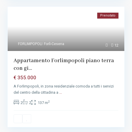
Prenotato
FORLIMPOPOLI
Forlì-Cesena
12
Appartamento Forlimpopoli piano terra
con gi...
€ 355.000
A Forlimpopoli, in zona residenziale comoda a tutti i servizi
del centro della cittadina a
...
2
2
2
137 m