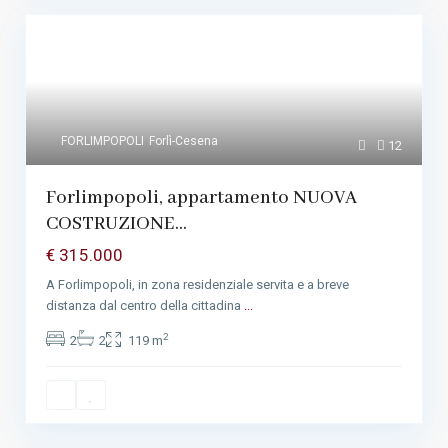
FORLIMPOPOLI
Forlì-Cesena
12
Forlimpopoli, appartamento NUOVA
COSTRUZIONE...
€ 315.000
A Forlimpopoli, in zona residenziale servita e a breve
distanza dal centro della cittadina
...
2
2
2
119 m