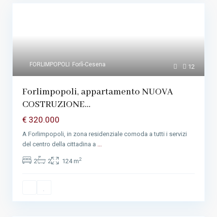
FORLIMPOPOLI
Forlì-Cesena
12
Forlimpopoli, appartamento NUOVA
COSTRUZIONE...
€ 320.000
A Forlimpopoli, in zona residenziale comoda a tutti i servizi
del centro della cittadina a
...
2
2
2
124 m