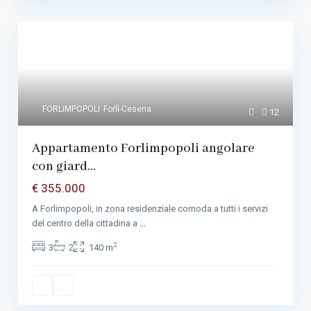
FORLIMPOPOLI
Forlì-Cesena
12
Appartamento Forlimpopoli angolare
con giard...
€ 355.000
A Forlimpopoli, in zona residenziale comoda a tutti i servizi
del centro della cittadina a
...
2
3
2
140 m