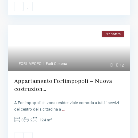
Prenotato
FORLIMPOPOLI
Forlì-Cesena
12
Appartamento Forlimpopoli – Nuova
costruzion...
A Forlimpopoli, in zona residenziale comoda a tutti i servizi
del centro della cittadina a
...
2
3
2
124 m