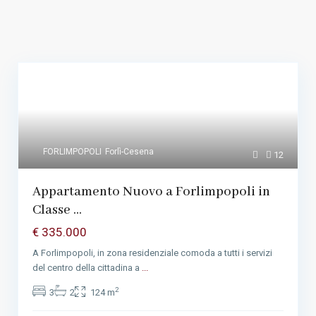
FORLIMPOPOLI
Forlì-Cesena
12
Appartamento Nuovo a Forlimpopoli in
Classe ...
€ 335.000
A Forlimpopoli, in zona residenziale comoda a tutti i servizi
del centro della cittadina a
...
2
3
2
124 m