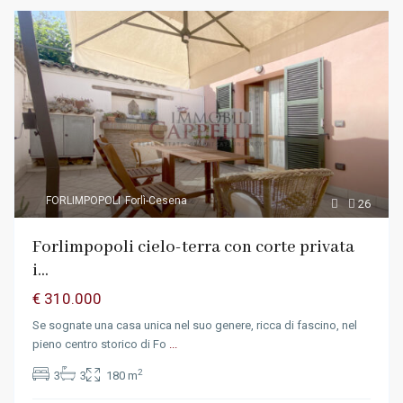
FORLIMPOPOLI
Forlì-Cesena
26
Forlimpopoli cielo-terra con corte privata
i...
€ 310.000
Se sognate una casa unica nel suo genere, ricca di fascino, nel
pieno centro storico di Fo
...
2
3
3
180 m