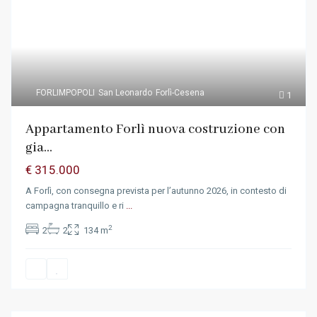
FORLIMPOPOLI
San Leonardo
Forlì-Cesena
1
Appartamento Forlì nuova costruzione con
gia...
€ 315.000
A Forlì, con consegna prevista per l’autunno 2026, in contesto di
campagna tranquillo e ri
...
2
2
2
134 m