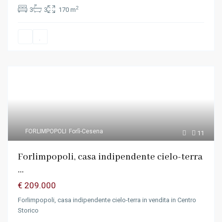
2
3
3
170 m
FORLIMPOPOLI
Forlì-Cesena
11
Forlimpopoli, casa indipendente cielo-terra
...
€ 209.000
Forlimpopoli, casa indipendente cielo-terra in vendita in Centro
Storico