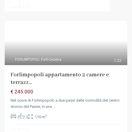
FORLIMPOPOLI
Forlì-Cesena
22
Forlimpopoli appartamento 2 camere e
terrazz...
€ 245.000
Nel cuore di Forlimpopoli, a due passi dalle comodità del centro
storico del Paese, in una
...
2
2
2
110 m