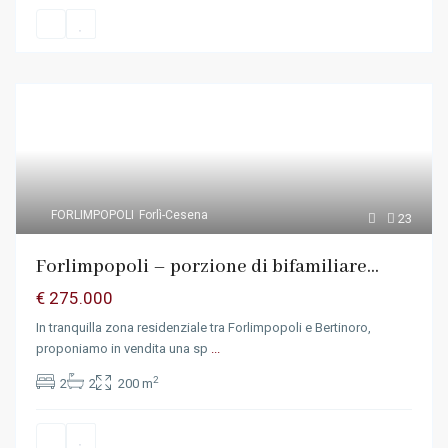
FORLIMPOPOLI
Forlì-Cesena
23
Forlimpopoli – porzione di bifamiliare...
€ 275.000
In tranquilla zona residenziale tra Forlimpopoli e Bertinoro,
proponiamo in vendita una sp
...
2
2
2
200 m