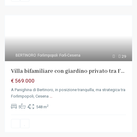
BERTINORO
Forlimpopoli
Forlì-Cesena
29
Villa bifamiliare con giardino privato tra F...
€ 569.000
A Panighina di Bertinoro, in posizione tranquilla, ma strategica tra
Forlimpopoli, Cesena
...
2
5
4
548 m