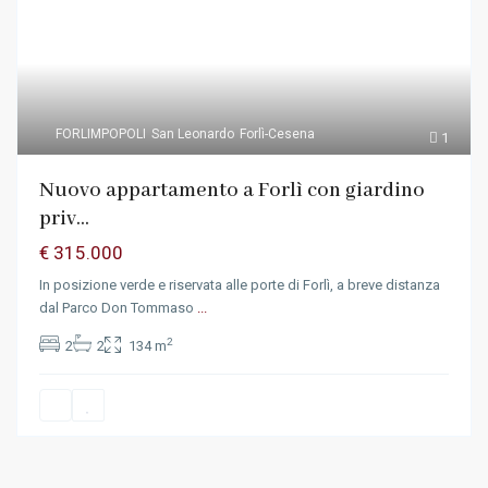
FORLIMPOPOLI
San Leonardo
Forlì-Cesena
1
Nuovo appartamento a Forlì con giardino
priv...
€ 315.000
In posizione verde e riservata alle porte di Forlì, a breve distanza
dal Parco Don Tommaso
...
2
2
2
134 m