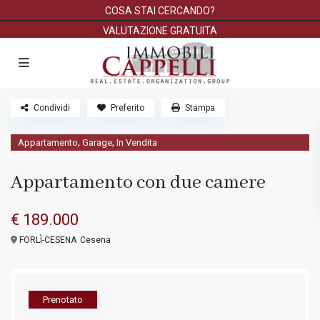
COSA STAI CERCANDO?
VALUTAZIONE GRATUITA
Condividi
Preferito
Stampa
,
,
Appartamento
Garage
In Vendita
Appartamento con due camere
€ 189.000
FORLÌ-CESENA
Cesena
Prenotato