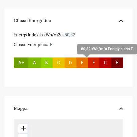
Classe Energetica
Energy Index in kWh/m2a:
80,32
Classe Energetica:
E
80,32 kWh/m²a Energy class E
A+
A
B
C
D
E
F
G
H
Mappa