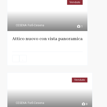
Venduto
CESENA
Forlì-Cesena
1
Attico nuovo con vista panoramica
Venduto
CESENA
Forlì-Cesena
8