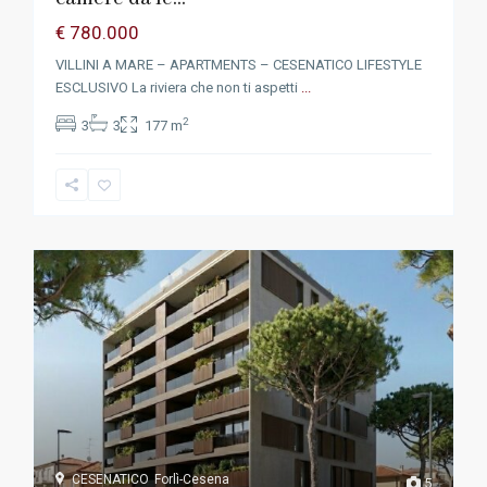
€ 780.000
VILLINI A MARE – APARTMENTS – CESENATICO LIFESTYLE
ESCLUSIVO La riviera che non ti aspetti
...
2
3
3
177 m
CESENATICO
Forlì-Cesena
5