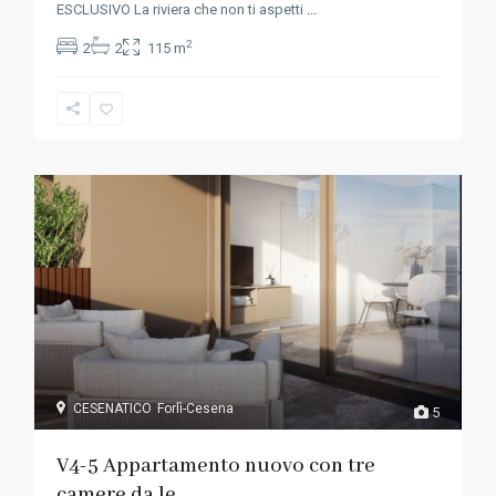
ESCLUSIVO La riviera che non ti aspetti
...
2
2
2
115 m
CESENATICO
Forlì-Cesena
5
V4-5 Appartamento nuovo con tre
camere da le...