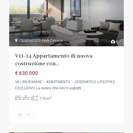
CESENATICO
Forlì-Cesena
6
V11-14 Appartamento di nuova
costruzione con...
€ 630.000
VILLINI A MARE – APARTMENTS – CESENATICO LIFESTYLE
ESCLUSIVO La riviera che non ti aspetti
...
2
2
2
116 m