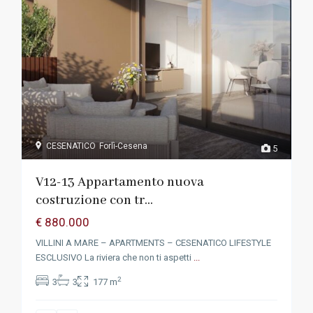
CESENATICO
Forlì-Cesena
5
V12-13 Appartamento nuova
costruzione con tr...
€ 880.000
VILLINI A MARE – APARTMENTS – CESENATICO LIFESTYLE
ESCLUSIVO La riviera che non ti aspetti
...
2
3
3
177 m