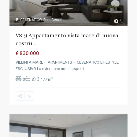
CESENATICO
Forlì-Cesena
5
V8-9 Appartamento vista mare di nuova
costru...
€ 830.000
VILLINI A MARE – APARTMENTS – CESENATICO LIFESTYLE
ESCLUSIVO La riviera che non ti aspetti
...
2
3
3
177 m