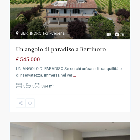
BERTINORO
Forlì-Cesena
26
Un angolo di paradiso a Bertinoro
€ 545.000
UN ANGOLO DI PARADISO Se cerchi un’oasi di tranquillità e
di riservatezza, immersa nel ver
...
2
3
3
384 m