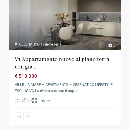
CESENATICO
Forlì-Cesena
5
V1 Appartamento nuovo al piano terra
con gia...
€ 510.000
VILLINI A MARE – APARTMENTS – CESENATICO LIFESTYLE
ESCLUSIVO La riviera che non ti aspetti
...
2
2
2
106 m