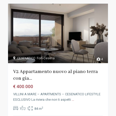
CESENATICO
Forlì-Cesena
4
V2 Appartamento nuovo al piano terra
con gia...
€ 400.000
VILLINI A MARE – APARTMENTS – CESENATICO LIFESTYLE
ESCLUSIVO La riviera che non ti aspetti
...
2
1
1
84 m