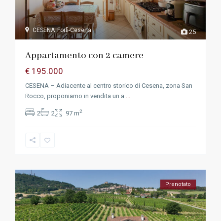
CESENA
Forlì-Cesena
25
Appartamento con 2 camere
€ 195.000
CESENA – Adiacente al centro storico di Cesena, zona San
Rocco, proponiamo in vendita un a
...
2
2
2
97 m
Prenotato