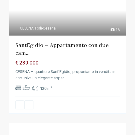
CESENA
Forlì-Cesena
16
Sant`Egidio – Appartamento con due
cam...
€ 239.000
CESENA – quartiere Sant’Egidio, proponiamo in vendita in
esclusiva un elegante appar
...
2
2
1
120 m