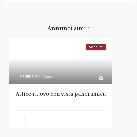
Annunci simili
Venduto
CESENA
Forlì-Cesena
1
Attico nuovo con vista panoramica