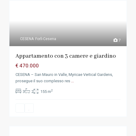
CESENA
Forlì-Cesena
7
Appartamento con 3 camere e giardino
€ 470.000
CESENA – San Mauro in Valle, Myricae Vertical Gardens,
prosegue il suo complesso res
...
2
3
2
155 m