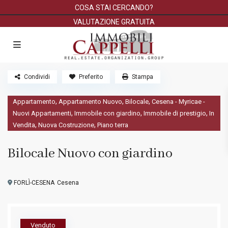
COSA STAI CERCANDO?
VALUTAZIONE GRATUITA
Condividi
Preferito
Stampa
,
,
,
Appartamento
Appartamento Nuovo
Bilocale
Cesena - Myricae -
,
,
,
Nuovi Appartamenti
Immobile con giardino
Immobile di prestigio
In
,
,
Vendita
Nuova Costruzione
Piano terra
Bilocale Nuovo con giardino
FORLÌ-CESENA
Cesena
Venduto