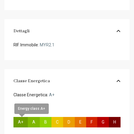
Dettagli
RIF. Immobile:
MYR2.1
Classe Energetica
Classe Energetica:
A+
Energy class A+
A+
A
B
C
D
E
F
G
H