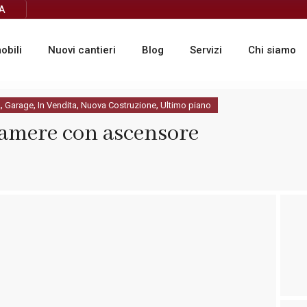
TA
obili
Nuovi cantieri
Blog
Servizi
Chi siamo
,
,
,
,
2
Garage
In Vendita
Nuova Costruzione
Ultimo piano
camere con ascensore