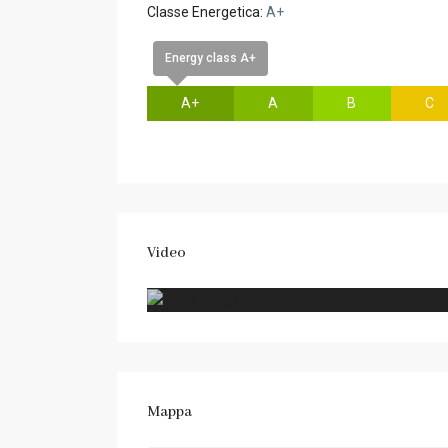
Classe Energetica:
A+
Energy class A+
A+
A
B
C
Video
Mappa