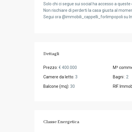
Solo chi ci segue sui social ha accesso a queste 
Non rischiare di perderti la casa giusta al mome
Segui ora @immobili_cappelli_forlimpopoli su I
Dettagli
Prezzo:
€ 400.000
M² commer
Camere da letto:
3
Bagni :
2
Balcone (mq):
30
RIF. Immob
Classe Energetica