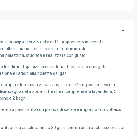
a ai principali servizi della città, proponiamo in vendita
d ultimo piano con tre camere matrimoniali.
a palazzina, studiata e realizzata con gusto.
no le ultime disposizioni in materia di risparmio energetico
ione e l’addio alla bolletta del gas.
o, ampia e luminosa zona living di circa 42 mq con accesso a
 disimpegno della zona notte che ricomprende la lavanderia, 3
cone e 2 bagni.
amento a pavimento con pompa di calore e impianto fotovoltaico.
n anteprima assoluta fino a 30 giorni prima della pubblicazione sui