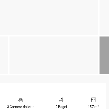
2
3 Camere da letto
2 Bagni
157 m