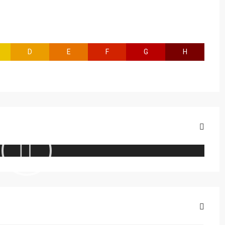
D
E
F
G
H