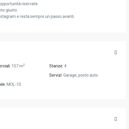
opportunità riservate.
nto giusto.
nstagram e resta sempre un passo avanti.
2
ciali:
157 m
Stanze:
4
Servizi:
Garage, posto auto
ile:
MOL-10