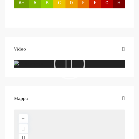
A+
A
B
C
D
E
F
G
H
Video
Mappa