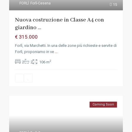
FORLÌ
Forlì-Cesena
15
Nuova costruzione in Classe A4 con
giardino ...
€ 315.000
Forlì, via Marchetti. In una delle zone più richieste e servite di
Forlì, proponiamo in ve
...
2
2
2
106 m
Coming Soon