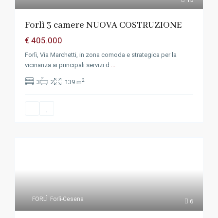
Forlì 3 camere NUOVA COSTRUZIONE
€ 405.000
Forlì, Via Marchetti, in zona comoda e strategica per la
vicinanza ai principali servizi d
...
2
3
2
139 m
FORLÌ
Forlì-Cesena
6