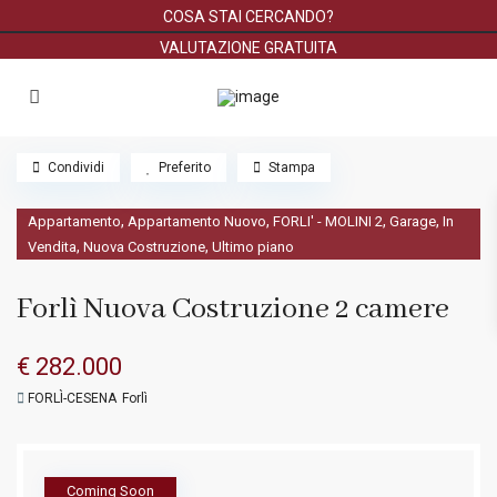
COSA STAI CERCANDO?
VALUTAZIONE GRATUITA
Condividi
Preferito
Stampa
,
,
,
,
Appartamento
Appartamento Nuovo
FORLI' - MOLINI 2
Garage
In
,
,
Vendita
Nuova Costruzione
Ultimo piano
Forlì Nuova Costruzione 2 camere
€ 282.000
FORLÌ-CESENA
Forlì
Coming Soon