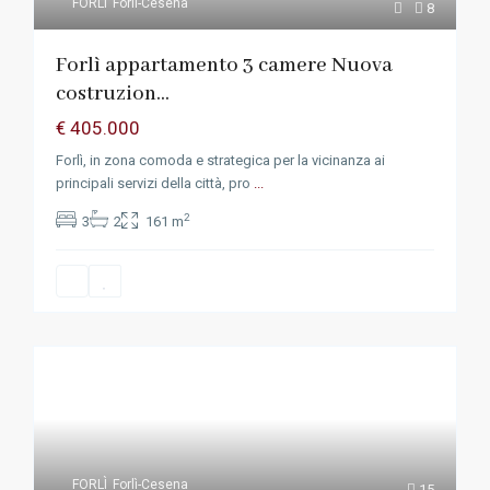
FORLÌ
Forlì-Cesena
8
Forlì appartamento 3 camere Nuova
costruzion...
€ 405.000
Forlì, in zona comoda e strategica per la vicinanza ai
principali servizi della città, pro
...
2
3
2
161 m
FORLÌ
Forlì-Cesena
15