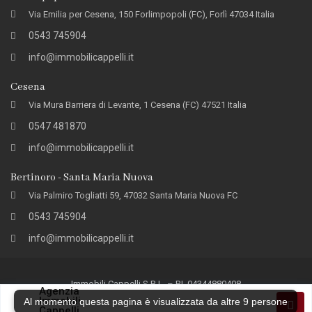
Via Emilia per Cesena, 150 Forlimpopoli (FC), Forlì 47034 Italia
0543 745904
info@immobilicappelli.it
Cesena
Via Mura Barriera di Levante, 1 Cesena (FC) 47521 Italia
0547 481870
info@immobilicappelli.it
Bertinoro - Santa Maria Nuova
Via Palmiro Togliatti 59, 47032 Santa Maria Nuova FC
0543 745904
info@immobilicappelli.it
Immobili Cappelli S.R.L. – P.I. 04344880408
Agenzia
Immobili
Privacy Policy
Revoca Consensi Privacy
Al momento questa pagina è visualizzata da altre
9
persone
Cappelli