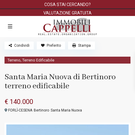
COSA STAI CERCANDO?
VALUTAZIONE GRATUITA
Condividi
Preferito
Stampa
,
Terreno
Terreno Edificabile
Santa Maria Nuova di Bertinoro
terreno edificabile
€ 140.000
FORLÌ-CESENA
Bertinoro
Santa Maria Nuova