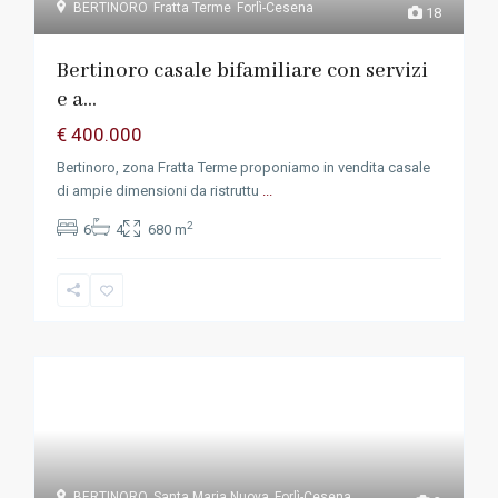
BERTINORO
Fratta Terme
Forlì-Cesena
18
Bertinoro casale bifamiliare con servizi
e a...
€ 400.000
Bertinoro, zona Fratta Terme proponiamo in vendita casale
di ampie dimensioni da ristruttu
...
2
6
4
680 m
BERTINORO
Santa Maria Nuova
Forlì-Cesena