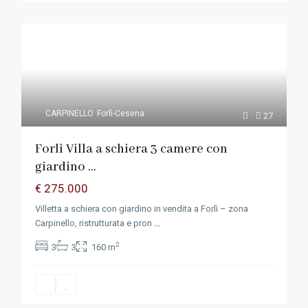
CARPINELLO
Forlì-Cesena
27
Forlì Villa a schiera 3 camere con
giardino ...
€ 275.000
Villetta a schiera con giardino in vendita a Forlì – zona
Carpinello, ristrutturata e pron
...
2
3
3
160 m