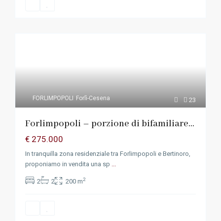
FORLIMPOPOLI
Forlì-Cesena
23
Forlimpopoli – porzione di bifamiliare...
€ 275.000
In tranquilla zona residenziale tra Forlimpopoli e Bertinoro,
proponiamo in vendita una sp
...
2
2
2
200 m