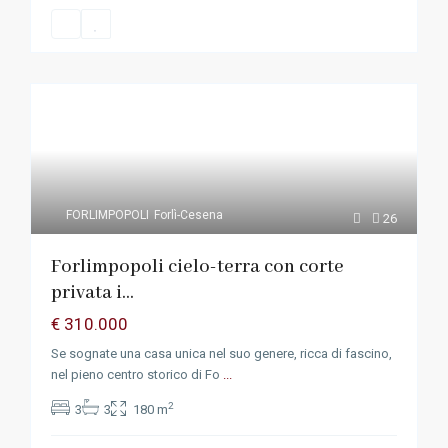
FORLIMPOPOLI
Forlì-Cesena
26
Forlimpopoli cielo-terra con corte
privata i...
€ 310.000
Se sognate una casa unica nel suo genere, ricca di fascino,
nel pieno centro storico di Fo
...
2
3
3
180 m