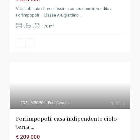
Villa abbinata di recentissima costruzione in vendita a
Forlimpopoli – Classe A4, giardino
...
2
3
3
170 m
FORLIMPOPOLI
Forlì-Cesena
11
Forlimpopoli, casa indipendente cielo-
terra ...
€ 209.000