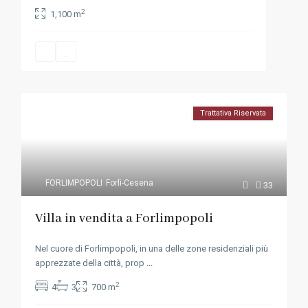
2
1,100 m
Trattativa Riservata
FORLIMPOPOLI
Forlì-Cesena
33
Villa in vendita a Forlimpopoli
Nel cuore di Forlimpopoli, in una delle zone residenziali più
apprezzate della città, prop
...
2
4
3
700 m