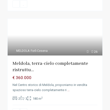
MELDOLA
Forlì-Cesena
26
Meldola, terra-cielo completamente
ristruttu...
€ 360.000
Nel Centro storico di Meldola, proponiamo in vendita
spazioso terra-cielo completamente ri
...
2
2
3
180 m