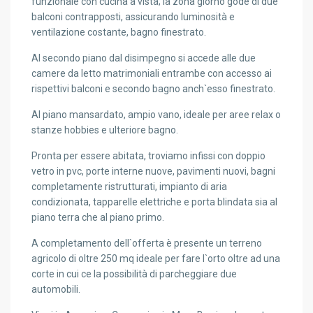
funzionale con cucina a vista; la zona giorno gode di due
balconi contrapposti, assicurando luminosità e
ventilazione costante, bagno finestrato.
Al secondo piano dal disimpegno si accede alle due
camere da letto matrimoniali entrambe con accesso ai
rispettivi balconi e secondo bagno anch`esso finestrato.
Al piano mansardato, ampio vano, ideale per aree relax o
stanze hobbies e ulteriore bagno.
Pronta per essere abitata, troviamo infissi con doppio
vetro in pvc, porte interne nuove, pavimenti nuovi, bagni
completamente ristrutturati, impianto di aria
condizionata, tapparelle elettriche e porta blindata sia al
piano terra che al piano primo.
A completamento dell`offerta è presente un terreno
agricolo di oltre 250 mq ideale per fare l`orto oltre ad una
corte in cui ce la possibilità di parcheggiare due
automobili.