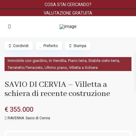
COSA STAI CERCANDO?
VALUTAZIONE GRATUITA
Condividi
Preferito
Stampa
,
,
,
,
Immobile con giardino
In Vendita
Piano terra
Stabile cielo-terra
,
,
Terratetto/Terracielo
Ultimo piano
Villetta a Schiera
SAVIO DI CERVIA – Villetta a
schiera di recente costruzione
€ 355.000
RAVENNA
Savio di Cervia