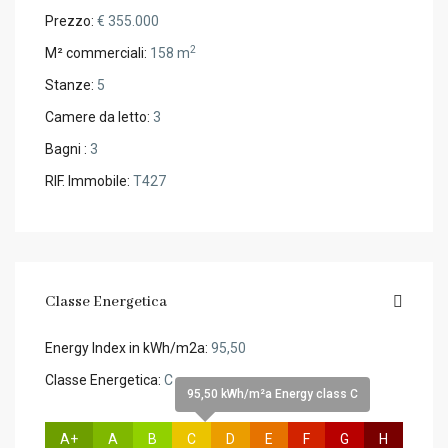
Prezzo:
€ 355.000
2
M² commerciali:
158 m
Stanze:
5
Camere da letto:
3
Bagni :
3
RIF. Immobile:
T427
Classe Energetica
Energy Index in kWh/m2a:
95,50
Classe Energetica:
C
95,50 kWh/m²a Energy class C
A+
A
B
C
D
E
F
G
H