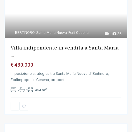
BERTINORO
Santa Maria Nuova
Forlì-Cesena
26
Villa indipendente in vendita a Santa Maria
...
€ 430.000
In posizione strategica tra Santa Maria Nuova di Bertinoro,
Forlimpopoli e Cesena, proponi
...
2
2
2
464 m