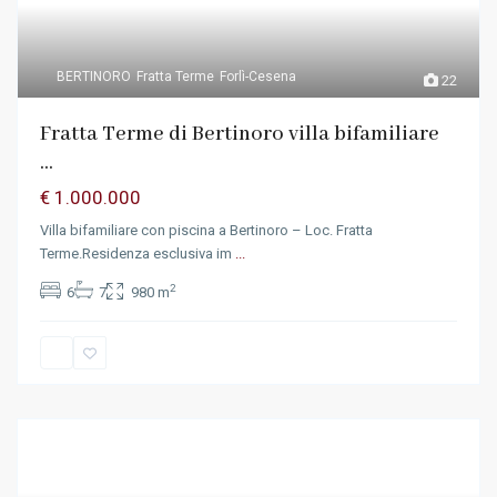
BERTINORO
Fratta Terme
Forlì-Cesena
22
Fratta Terme di Bertinoro villa bifamiliare
...
€ 1.000.000
Villa bifamiliare con piscina a Bertinoro – Loc. Fratta
Terme.Residenza esclusiva im
...
2
6
7
980 m