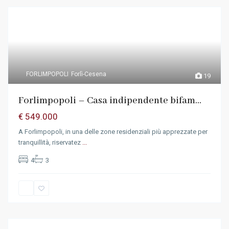
FORLIMPOPOLI
Forlì-Cesena
19
Forlimpopoli – Casa indipendente bifam...
€ 549.000
A Forlimpopoli, in una delle zone residenziali più apprezzate per
tranquillità, riservatez
...
4
3