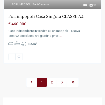
FORLIMPOPOLI
Forlì-Cesena
12
Forlimpopoli Casa Singola CLASSE A4
€ 460.000
Casa indipendente in vendita a Forlimpopoli – Nuova
costruzione classe A4, giardino privat
...
2
3
2
155 m
1
2