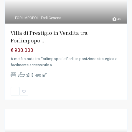
FORLIMPOPOLI
Forlì-Cesena
42
Villa di Prestigio in Vendita tra
Forlimpopo...
€ 900.000
A metà strada tra Forlimpopoli e Forlì, in posizione strategica e
facilmente accessibile a
...
2
3
3
490 m