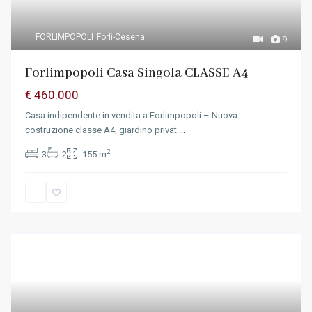
FORLIMPOPOLI
Forlì-Cesena
9
Forlimpopoli Casa Singola CLASSE A4
€ 460.000
Casa indipendente in vendita a Forlimpopoli – Nuova
costruzione classe A4, giardino privat
...
2
3
2
155 m