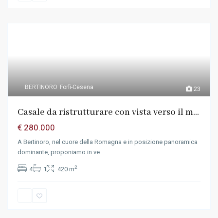
BERTINORO
Forlì-Cesena
23
Casale da ristrutturare con vista verso il m...
€ 280.000
A Bertinoro, nel cuore della Romagna e in posizione panoramica
dominante, proponiamo in ve
...
2
4
1
420 m