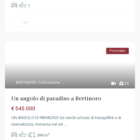
3
1
Prenotato
BERTINORO
Forlì-Cesena
26
Un angolo di paradiso a Bertinoro
€ 545.000
UN ANGOLO DI PARADISO Se cerchi un’oasi di tranquillità e di
riservatezza, immersa nel ver
...
2
3
3
384 m